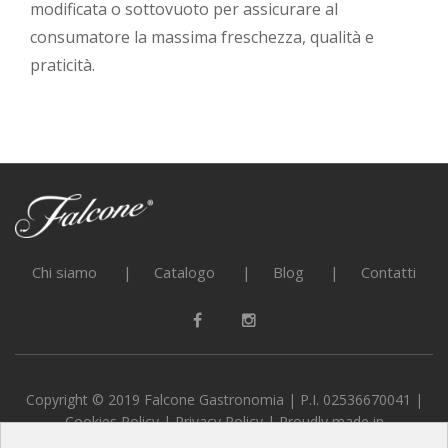
modificata o sottovuoto per assicurare al
consumatore la massima freschezza, qualità e
praticità.
Chi siamo
Catalogo
Blog
Contatti
Copyright © 2019 Falcone Gastronomia | P.I. 02536670041 |
Cookies Policy
|
Privacy Policy
| Proudly made in
alternativeADV