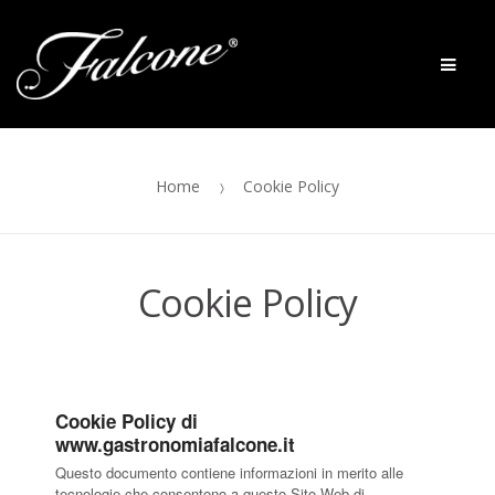
Skip to navigation
Skip to content
Men
Home
Cookie Policy
Cookie Policy
Cookie Policy di
www.gastronomiafalcone.it
Questo documento contiene informazioni in merito alle
tecnologie che consentono a questo Sito Web di