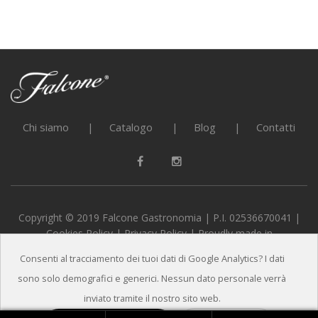
Chi siamo
Catalogo
Blog
Contatti
Copyright © 2019 Falcone Gastronomia | P.I. 02536670041 |
Cookies Policy
|
Privacy Policy
| Proudly made in
alternativeADV
Consenti al tracciamento dei tuoi dati di Google Analytics? I dati
sono solo demografici e generici. Nessun dato personale verrà
inviato tramite il nostro sito web.