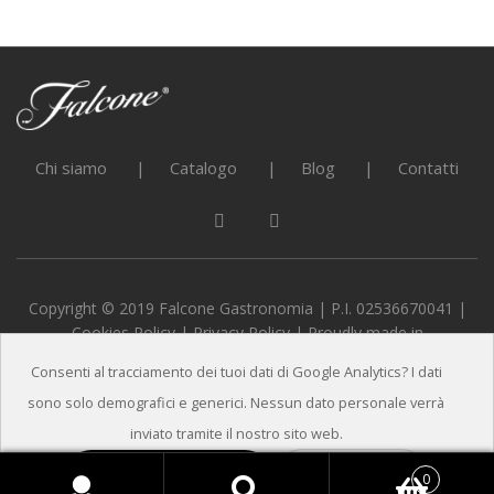
Chi siamo
Catalogo
Blog
Contatti
Copyright © 2019 Falcone Gastronomia | P.I. 02536670041 |
Cookies Policy
|
Privacy Policy
| Proudly made in
alternativeADV
Consenti al tracciamento dei tuoi dati di Google Analytics? I dati
sono solo demografici e generici. Nessun dato personale verrà
inviato tramite il nostro sito web.
Accetto
X
0