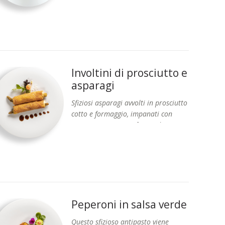
Formati: Vaschetta 8 pz.
crema di formaggio a base di
fontina.
Prodotto stagionale
Involtini di prosciutto e
asparagi
Sfiziosi asparagi avvolti in prosciutto
cotto e formaggio, impanati con
uovo, pangrattato e farina di mais,
Formati: Vaschetta 1 Kg circa.
fritti in olio di semi di girasole.
Peperoni in salsa verde
Questo sfizioso antipasto viene