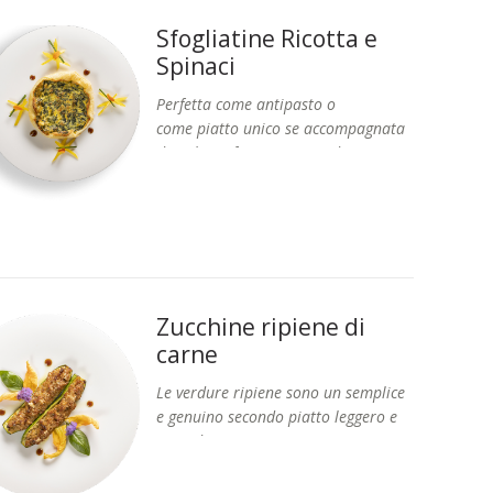
Sfogliatine Ricotta e
Spinaci
Perfetta come antipasto o
come piatto unico se accompagnata
da salumi, formaggi e verdure miste.
Formati: Vaschetta da 8 pz
Disponibile alla RICOTTA e SPINACI o
ZUCCHINE e PROSCIUTTO.
Zucchine ripiene di
carne
Le verdure ripiene sono un semplice
e genuino secondo piatto leggero e
ricco
di
gusto.
Formati: Vaschetta 400 g circa.