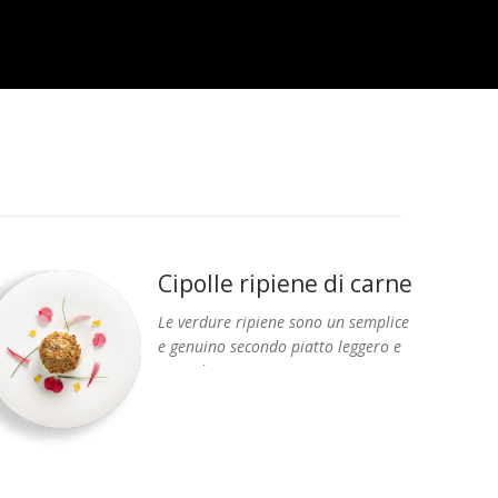
Cipolle ripiene di carne
Le verdure ripiene sono un semplice
e genuino secondo piatto leggero e
ricco
di
gusto.
Formati: Vaschetta 400 g circa.