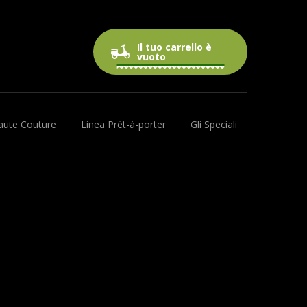
Il tuo carrello è
0 prodotti
0,00€
vuoto
aute Couture
Linea Prêt-à-porter
Gli Speciali