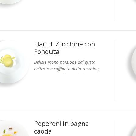
Formati: Vaschetta 8 pz.
crema di formaggio a base di fontina
Flan di Zucchine con
Fonduta
Delizie mono porzione dal gusto
delicato e raffinato della zucchina,
accompagnate da una delicata
Formati: Vaschetta 8 pz.
crema di formaggio a base di
fontina.
Peperoni in bagna
caoda