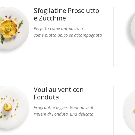
Sfogliatine Prosciutto
e Zucchine
Perfetta come antipasto o
come piatto unico se accompagnata
da salumi, formaggi e verdure miste.
Formati: Vaschetta da 8 pz
Disponibile alle ZUCCHINE e
PROSCIUTTO o RICOTTA e SPINACI.
Voul au vent con
Fonduta
Fragranti e leggeri Voul au vent
ripieni di Fonduta, una delicata
crema di formaggio a base di
Formati: Vaschetta 8 pezzi
fontina.