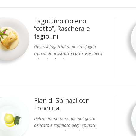
Fagottino ripieno
“cotto”, Raschera e
fagiolini
Gustosi fagottini di pasta sfoglia
ripieni di prosciutto cotto, Raschera
e fagiolini freschi.
Disponibile anche nella versione:
Speck e Brie
Formati: Vaschetta 4 pz.
Flan di Spinaci con
Fonduta
Delizie mono porzione dal gusto
delicato e raffinato degli spinaci,
accompagnate da una delicata