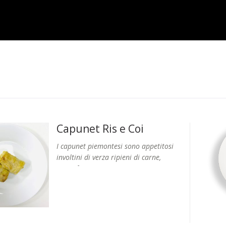
Capunet Ris e Coi
I
capunet
piemontesi sono appetitosi
involtini di verza ripieni di carne,
riso e formaggio
Formato: Vaschetta 1 kg
Prodotto stagionale