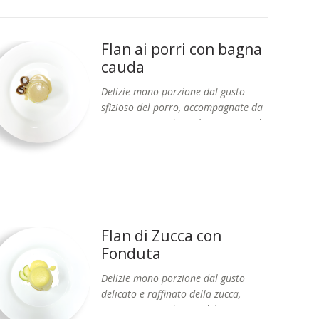
Flan ai porri con bagna
cauda
Delizie mono porzione dal gusto
sfizioso del porro, accompagnate da
una Bagna Cauda realizzata secondo
Prodotto stagionale
la tradizione con panna, aglio,
acciughe e burro.
Flan di Zucca con
Fonduta
Delizie mono porzione dal gusto
delicato e raffinato della zucca,
accompagnate da una delicata