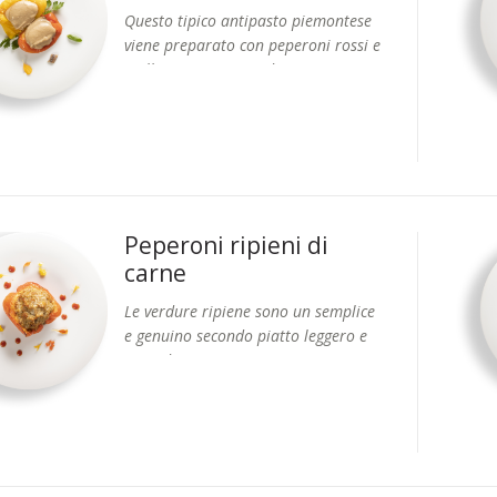
Questo tipico antipasto piemontese
viene preparato con peperoni rossi e
gialli accompagnati da una Bagna
Formati: Vaschetta 1 Kg circa.
Cauda realizzata secondo la
tradizione con panna, aglio, acciughe
e burro.
Peperoni ripieni di
carne
Le verdure ripiene sono un semplice
e genuino secondo piatto leggero e
ricco
di
gusto.
Formati: Vaschetta 400 g circa.