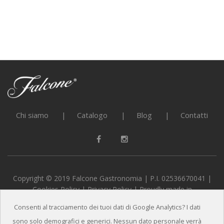
Chi siamo
Catalogo
Blog
Contatti
Copyright © 2019 Falcone Gastronomia | P.I. 02536670041 |
Cookies Policy
|
Privacy Policy
| Proudly made in
alternativeADV
Consenti al tracciamento dei tuoi dati di Google Analytics? I dati
sono solo demografici e generici. Nessun dato personale verrà