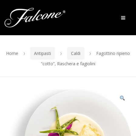
Skip to navigation
Skip to content
Men
Home
Antipasti
Caldi
Fagottino ripieno
“cotto”, Raschera e fagiolini