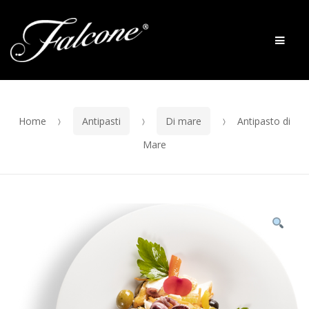
Skip to navigation
Skip to content
Men
Home
Antipasti
Di mare
Antipasto di
Mare