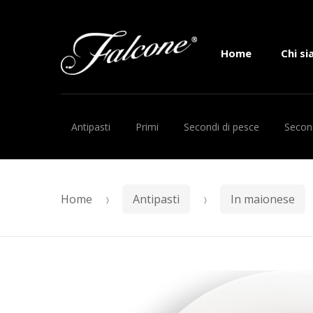
Skip to navigation
Skip to content
Home
Chi s
Antipasti
Primi
Secondi di pesce
Second
Home
Antipasti
In maionese