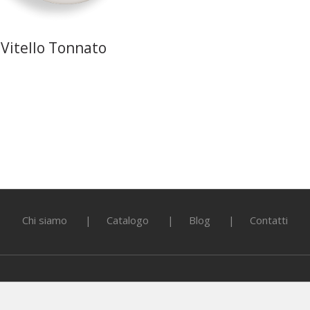
Vitello Tonnato
Chi siamo
Catalogo
Blog
Contatti
astronomia | P.I. 02536670041 |
Cookies Policy
|
Privacy Policy
| Pr