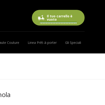
Il tuo carrello è
0 prodotti
0,00€
vuoto
aute Couture
Linea Prêt-à-porter
Gli Speciali
nola