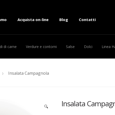
iamo
Acquista on-line
Blog
Contatti
i di carne
Verdure e contorni
Salse
Dolci
Linea H
Insalata Campagnola
Insalata Campag
🔍