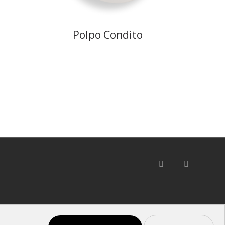
Polpo Condito
oudly made in
alternativeADV