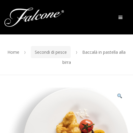
Skip to navigation
Skip to content
Men
Home
Secondi di pesce
Baccalà in pastella alla
birra