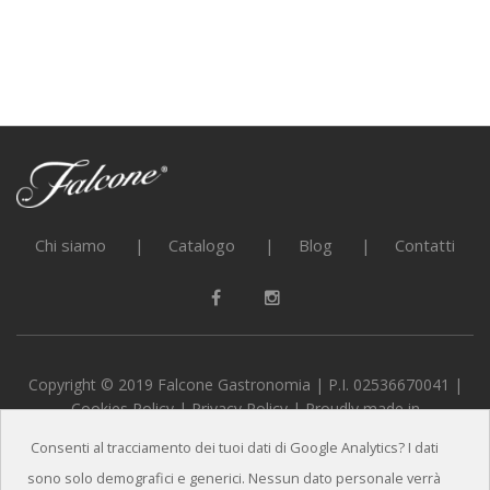
Chi siamo
Catalogo
Blog
Contatti
Copyright © 2019 Falcone Gastronomia | P.I. 02536670041 |
Cookies Policy
|
Privacy Policy
| Proudly made in
alternativeADV
Consenti al tracciamento dei tuoi dati di Google Analytics? I dati
sono solo demografici e generici. Nessun dato personale verrà